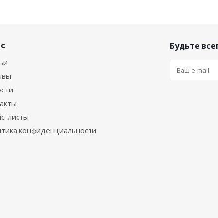
ас
Будьте всег
ьи
ывы
ости
акты
с-листы
тика конфиденциальности